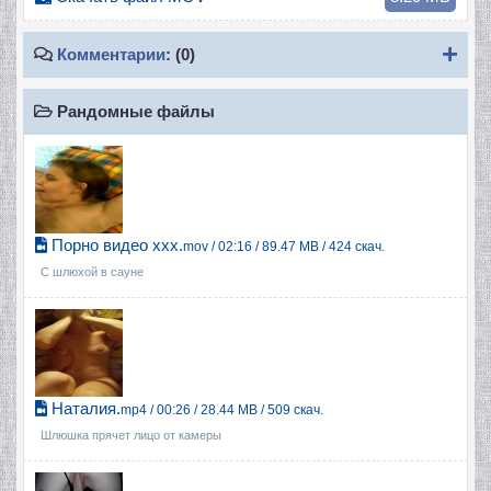
Пок
Комментарии
: (0)
Рандомные файлы
Порно видео ххх.
mov / 02:16 / 89.47 MB / 424 скач.
С шлюхой в сауне
Наталия.
mp4 / 00:26 / 28.44 MB / 509 скач.
Шлюшка прячет лицо от камеры