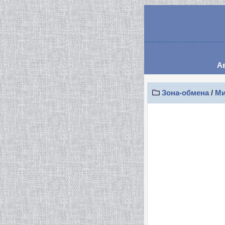
А
Зона-обмена
/
Ми