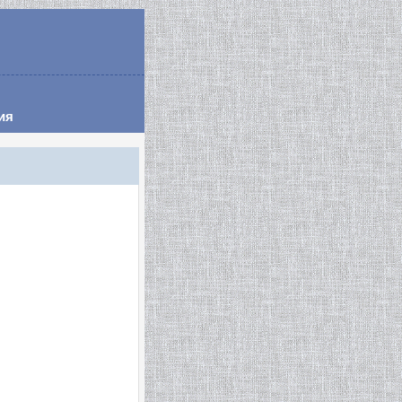
гистрация
ия