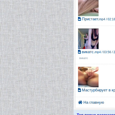
Пристает.
mp4 / 02:18
викатс.
mp4 / 03:56 / 
викатс
Мастурбирует в кр
На главную
Топ порно рассказо