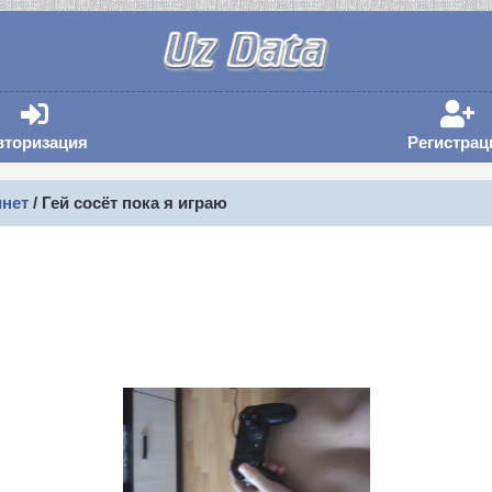
Авторизация
Ре
вторизация
Регистрац
нет
/ Гей сосëт пока я играю